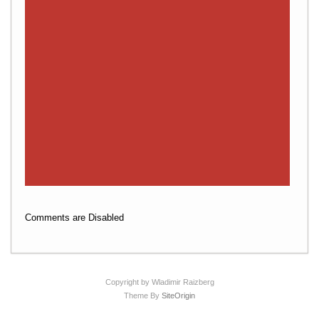
Comments are Disabled
Copyright by Wladimir Raizberg
Theme By
SiteOrigin