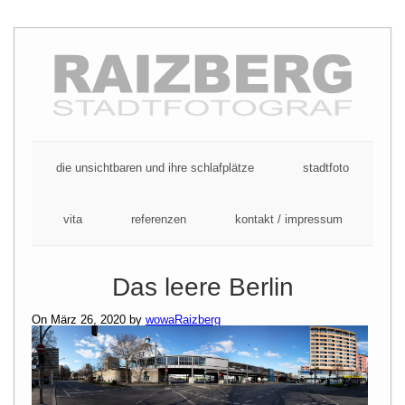
Skip
to
content
die unsichtbaren und ihre schlafplätze
stadtfoto
vita
referenzen
kontakt / impressum
Das leere Berlin
On März 26, 2020 by
wowaRaizberg